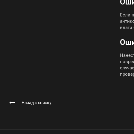
Оши
Если 
антик
влаги 
Оши
Нанес
повре
случае
прове
Назад к списку