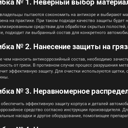
бка № 1. Неверный выбор материа
 владельцы пытаются сэкономить на антикоре и выбирают ма
рена на практике. При таком подходе качество защиты будет 
ализированным средствам для обработки скрытых полостей, 
се, подходит ли выбранный состав для конкретного автомоби
бка № 2. Нанесение защиты на гря
е чем наносить антикоррозийный состав, необходимо зачис
ность от грязи. В противном случае процесс разрушения мет
ечит эффективную защиту. Для очистки используются щетки,
ины.
бка № 3. Неравномерное распредел
 обеспечить эффективную защиту корпуса и деталей автомоб
оррозийное средство согласно инструкции производителя. Д
альные насадки и другое оборудование, помогающее препарат