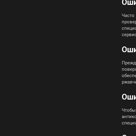
Оши
Часто
прове
специ
серви
Оши
Прежд
поверх
обесп
ржавч
Оши
Чтобы
антик
специ