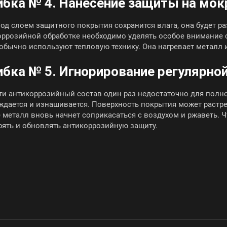
бка № 4. Нанесение защиты на мок
под слоем защитного покрытия сохранится влага, она будет р
оррозийной обработке необходимо уделять особое внимание 
обычно используют тепловую технику. Она нагревает металл 
бка № 5. Игнорирование регулярно
ти антикоррозийный состав один раз недостаточно для полн
ждается и изнашивается. Поверхность покрытия может растре
 металл вновь начнет соприкасаться с воздухом и ржаветь. 
рять и обновлять антикоррозийную защиту.